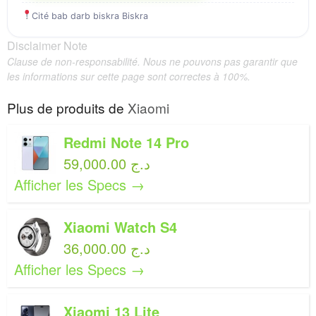
Cité bab darb biskra Biskra
Disclaimer Note
Clause de non-responsabilité. Nous ne pouvons pas garantir que
les informations sur cette page sont correctes à 100%.
Plus de produits de
Xiaomi
Redmi Note 14 Pro
59,000.00 د.ج
Afficher les Specs →
Xiaomi Watch S4
36,000.00 د.ج
Afficher les Specs →
Xiaomi 13 Lite