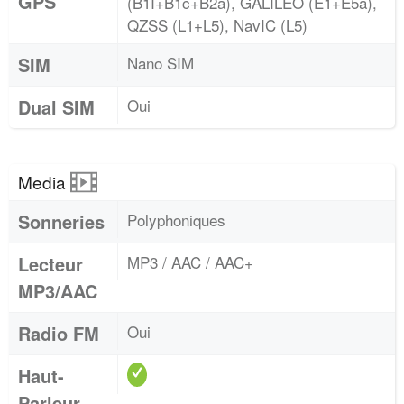
GPS
(B1I+B1c+B2a), GALILEO (E1+E5a),
QZSS (L1+L5), NavIC (L5)
SIM
Nano SIM
Dual SIM
Oui
Media
Sonneries
Polyphoniques
Lecteur
MP3 / AAC / AAC+
MP3/AAC
Radio FM
Oui
Haut-
Parleur