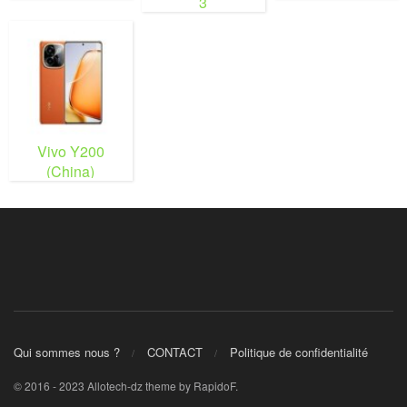
3
Vivo Y200
(China)
Qui sommes nous ?
CONTACT
Politique de confidentialité
© 2016 - 2023 Allotech-dz theme by RapidoF.