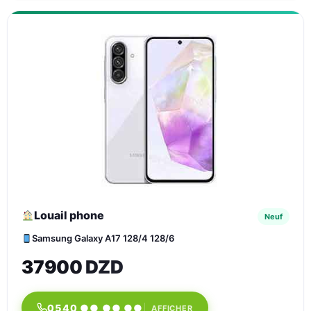
Louail phone
Neuf
Samsung Galaxy A17 128/4 128/6
37900 DZD
0540 ●● ●● ●●
AFFICHER