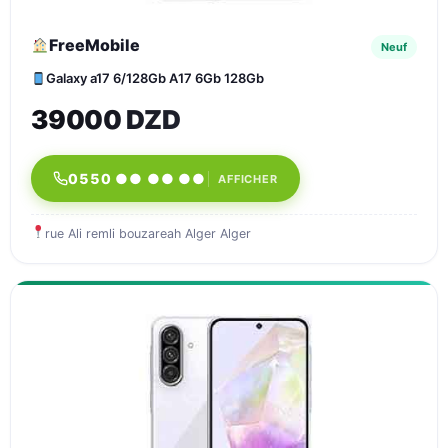
FreeMobile
Neuf
Galaxy a17 6/128Gb A17 6Gb 128Gb
39000 DZD
0550 ●● ●● ●●
AFFICHER
rue Ali remli bouzareah Alger Alger