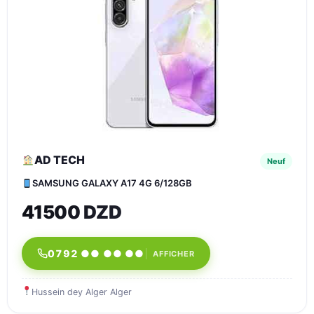
AD TECH
Neuf
SAMSUNG GALAXY A17 4G 6/128GB
41500 DZD
0792 ●● ●● ●●
AFFICHER
Hussein dey Alger Alger