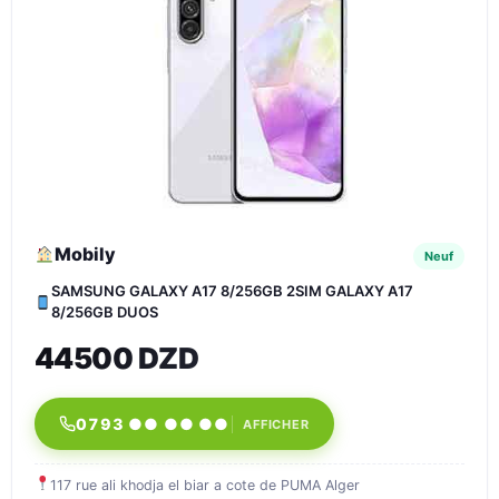
Mobily
Neuf
SAMSUNG GALAXY A17 8/256GB 2SIM GALAXY A17
8/256GB DUOS
44500 DZD
0793 ●● ●● ●●
AFFICHER
117 rue ali khodja el biar a cote de PUMA Alger