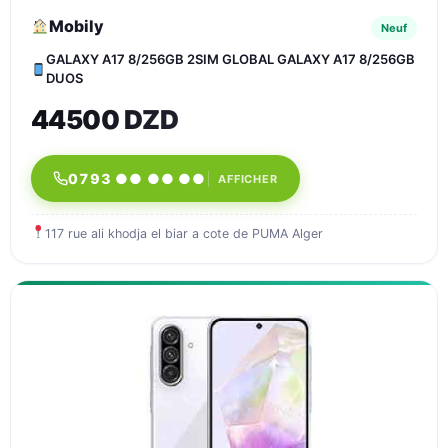
Mobily
Neuf
GALAXY A17 8/256GB 2SIM GLOBAL GALAXY A17 8/256GB
DUOS
44500 DZD
0793 ●● ●● ●●
AFFICHER
117 rue ali khodja el biar a cote de PUMA Alger