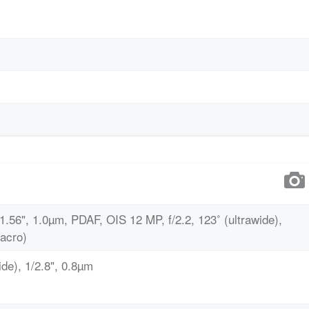
/1.56", 1.0µm, PDAF, OIS 12 MP, f/2.2, 123˚ (ultrawide),
macro)
de), 1/2.8", 0.8µm