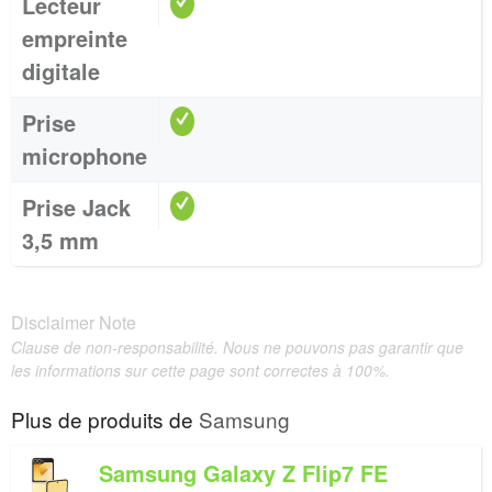
Lecteur
empreinte
digitale
Prise
microphone
Prise Jack
3,5 mm
Disclaimer Note
Clause de non-responsabilité. Nous ne pouvons pas garantir que
les informations sur cette page sont correctes à 100%.
Plus de produits de
Samsung
Samsung Galaxy Z Flip7 FE