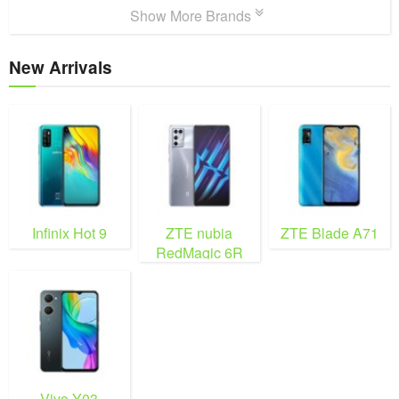
Show More Brands
New Arrivals
Infinix Hot 9
ZTE nubia
ZTE Blade A71
RedMagic 6R
Vivo Y03