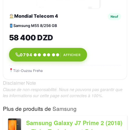
Mondial Telecom 4
Neuf
Samsung M55 8/256 GB
58 400 DZD
0794 ●● ●● ●●
AFFICHER
Tizi-Ouzou Freha
Disclaimer Note
Clause de non-responsabilité. Nous ne pouvons pas garantir que
les informations sur cette page sont correctes à 100%.
Plus de produits de
Samsung
Samsung Galaxy J7 Prime 2 (2018)