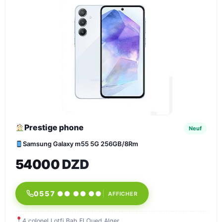
Prestige phone
Neuf
Samsung Galaxy m55 5G 256GB/8Rm
54000 DZD
0557 ●● ●● ●●
AFFICHER
4 colonel Lotfi Bab El Oued Alger