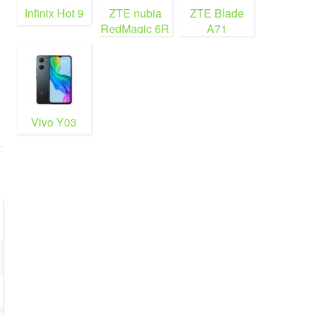
Infinix Hot 9
ZTE nubia
ZTE Blade
RedMagic 6R
A71
Vivo Y03