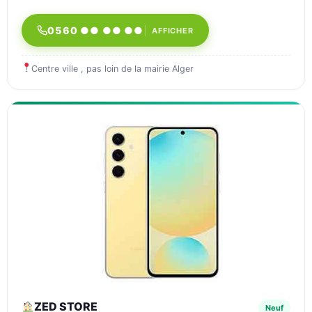
0560 ●● ●● ●●
AFFICHER
Centre ville , pas loin de la mairie Alger
ZED STORE
Neuf