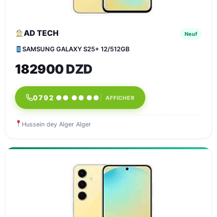
AD TECH
Neuf
SAMSUNG GALAXY S25+ 12/512GB
182900 DZD
0792 ●● ●● ●●
AFFICHER
Hussein dey Alger Alger