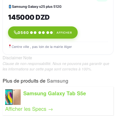
Samsung Galaxy s25 plus 512G
145000 DZD
0560 ●● ●● ●●
AFFICHER
Centre ville , pas loin de la mairie Alger
Disclaimer Note
Clause de non-responsabilité. Nous ne pouvons pas garantir que
les informations sur cette page sont correctes à 100%.
Plus de produits de
Samsung
Samsung Galaxy Tab S5e
Afficher les Specs →