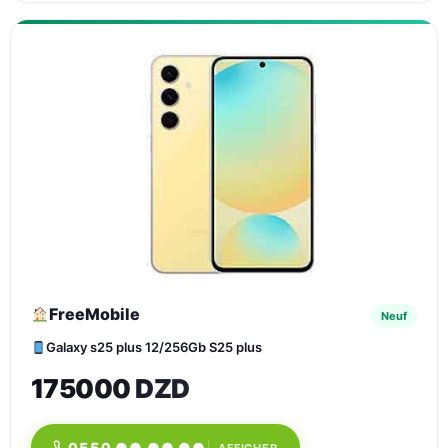
FreeMobile
Neuf
Galaxy s25 plus 12/256Gb S25 plus
175000 DZD
0550 ●● ●● ●●
AFFICHER