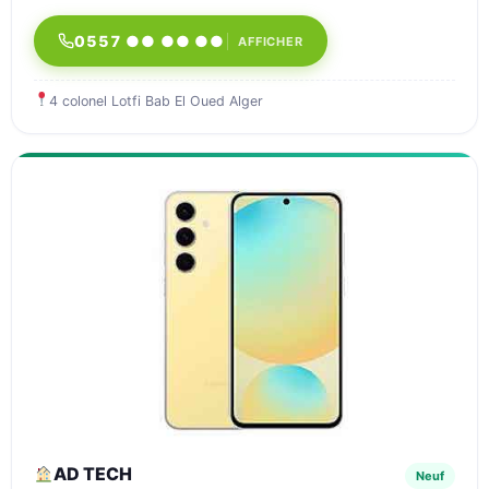
0557 ●● ●● ●●
AFFICHER
4 colonel Lotfi Bab El Oued Alger
AD TECH
Neuf