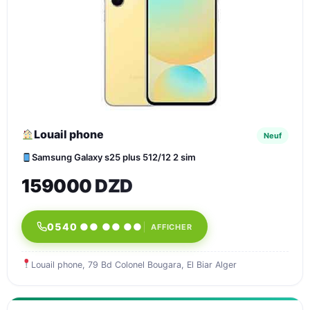
Louail phone
Neuf
Samsung Galaxy s25 plus 512/12 2 sim
159000 DZD
0540 ●● ●● ●●
AFFICHER
Louail phone, 79 Bd Colonel Bougara, El Biar Alger