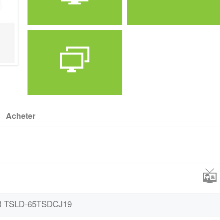
Marque
Prix
Telestar
108000
Acheter
Définition
UHD TV
AR TSLD-65TSDCJ19