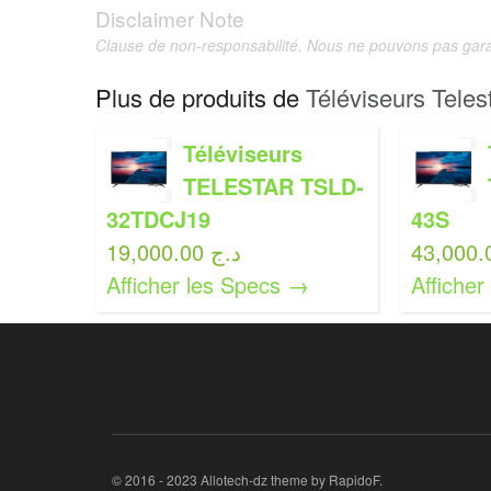
Disclaimer Note
Clause de non-responsabilité. Nous ne pouvons pas garan
Plus de produits de
Téléviseurs Teles
Téléviseurs
TELESTAR TSLD-
32TDCJ19
43S
19,000.00 د.ج
Afficher les Specs →
Affiche
© 2016 - 2023 Allotech-dz theme by RapidoF.