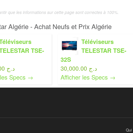
tir que les informations sur cette page sont correctes à 100%.
tar Algérie - Achat Neufs et Prix Algérie
Téléviseurs
Téléviseurs
TELESTAR TSE-
TELESTAR TSE-
32S
30,000.00 د.ج
43,000.00 د.ج
r les Specs →
Afficher les Specs →
Qui