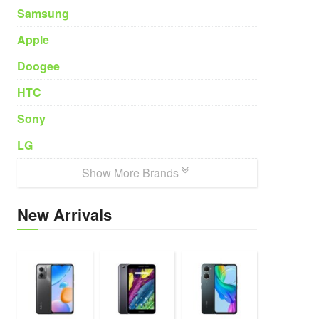
Samsung
Apple
Doogee
HTC
Sony
LG
Show More Brands
New Arrivals