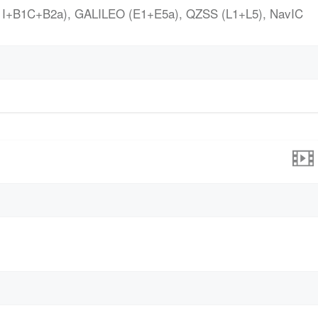
1I+B1C+B2a), GALILEO (E1+E5a), QZSS (L1+L5), NavIC