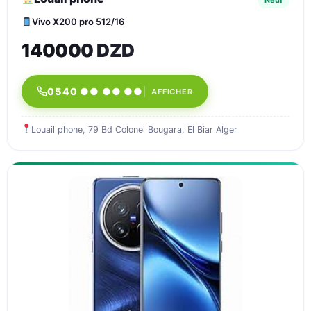
Neuf
Vivo X200 pro 512/16
140000 DZD
0540 ●● ●● ●●
AFFICHER
Louail phone, 79 Bd Colonel Bougara, El Biar Alger