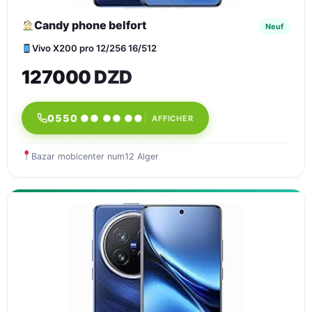
Candy phone belfort
Neuf
Vivo X200 pro 12/256 16/512
127000 DZD
0550 ●● ●● ●●
AFFICHER
Bazar mobicenter num12 Alger