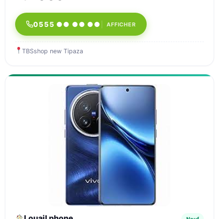
0555 ●● ●● ●●
AFFICHER
TBSshop new Tipaza
Louail phone