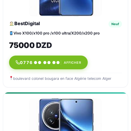
BestDigital
Neuf
Vivo X100/x100 pro /x100 ultra/X200/x200 pro
75000 DZD
0776 ●● ●● ●●
AFFICHER
boulevard colonel bougara en face Algérie telecom Alger