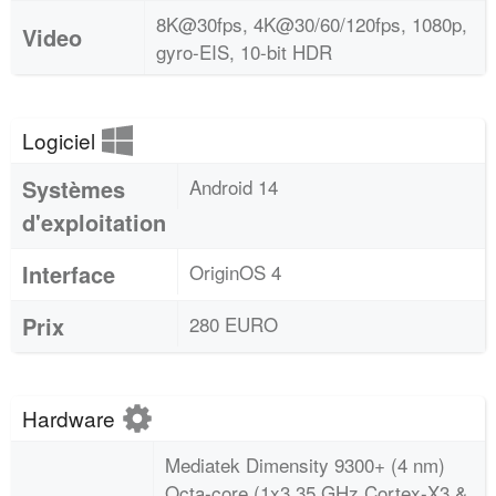
8K@30fps, 4K@30/60/120fps, 1080p,
Video
gyro-EIS, 10-bit HDR
Logiciel
Systèmes
Android 14
d'exploitation
Interface
OriginOS 4
Prix
280 EURO
Hardware
Mediatek Dimensity 9300+ (4 nm)
Octa-core (1x3.35 GHz Cortex-X3 &