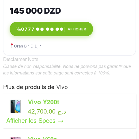
145 000 DZD
0777 ●● ●● ●●
AFFICHER
Oran Bir El Djir
Disclaimer Note
Clause de non-responsabilité. Nous ne pouvons pas garantir que
les informations sur cette page sont correctes à 100%.
Plus de produits de
Vivo
Vivo Y200t
42,700.00 د.ج
Afficher les Specs →
Vivo V60e