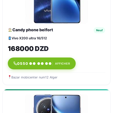
Candy phone belfort
Neuf
Vivo X200 ultra 16/512
168000 DZD
0550 ●● ●● ●●
AFFICHER
Bazar mobicenter num12 Alger