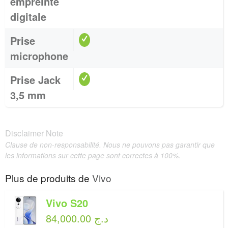
empreinte
digitale
Prise
microphone
Prise Jack
3,5 mm
Disclaimer Note
Clause de non-responsabilité. Nous ne pouvons pas garantir que
les informations sur cette page sont correctes à 100%.
Plus de produits de
Vivo
Vivo S20
84,000.00 د.ج