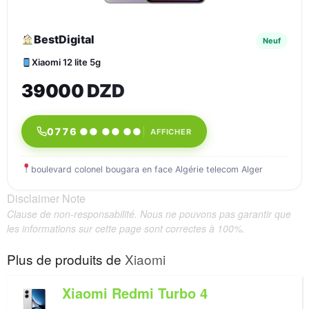
BestDigital
Neuf
Xiaomi 12 lite 5g
39000 DZD
0776 ●● ●● ●●
AFFICHER
boulevard colonel bougara en face Algérie telecom Alger
Disclaimer Note
Clause de non-responsabilité. Nous ne pouvons pas garantir que
les informations sur cette page sont correctes à 100%.
Plus de produits de
Xiaomi
Xiaomi Redmi Turbo 4