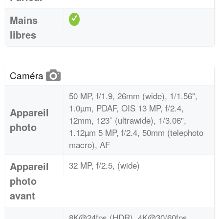
Mains
libres
Caméra
50 MP, f/1.9, 26mm (wide), 1/1.56",
1.0µm, PDAF, OIS 13 MP, f/2.4,
Appareil
12mm, 123˚ (ultrawide), 1/3.06",
photo
1.12µm 5 MP, f/2.4, 50mm (telephoto
macro), AF
Appareil
32 MP, f/2.5, (wide)
photo
avant
8K@24fps (HDR), 4K@30/60fps