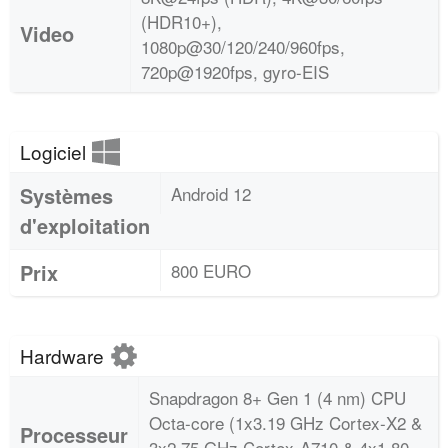
(HDR10+),
Video
1080p@30/120/240/960fps,
720p@1920fps, gyro-EIS
Logiciel
Systèmes
Android 12
d'exploitation
Prix
800 EURO
Hardware
Snapdragon 8+ Gen 1 (4 nm) CPU
Octa-core (1x3.19 GHz Cortex-X2 &
Processeur
3x2.75 GHz Cortex-A710 & 4x1.80