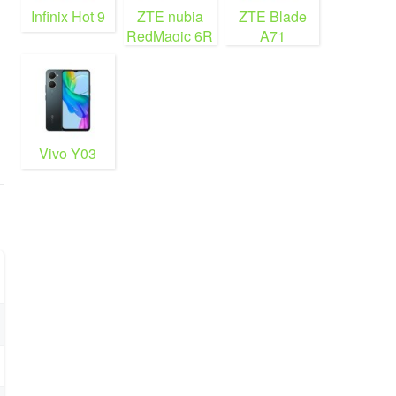
Infinix Hot 9
ZTE nubia
ZTE Blade
RedMagic 6R
A71
Vivo Y03