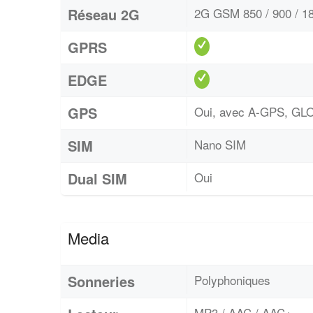
Réseau 2G
2G GSM 850 / 900 / 18
GPRS
EDGE
GPS
Oui, avec A-GPS, G
SIM
Nano SIM
Dual SIM
Oui
Media
Sonneries
Polyphoniques
MP3 / AAC / AAC+