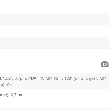
 1/1.52", 0.7µm, PDAF 13 MP, f/2.4, 120˚ (ultra large) 5 MP,
ro), AF
arge), 0,7 µm