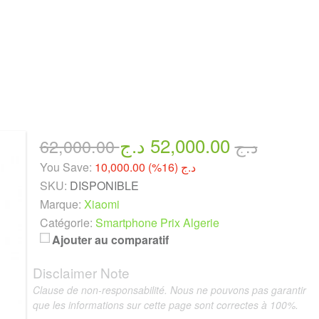
52,000.00 د.ج
62,000.00 د.ج
You Save:
10,000.00 د.ج (16%)
SKU:
DISPONIBLE
Marque:
Xiaomi
Catégorie:
Smartphone Prix Algerie
Ajouter au comparatif
Disclaimer Note
Clause de non-responsabilité. Nous ne pouvons pas garantir
que les informations sur cette page sont correctes à 100%.