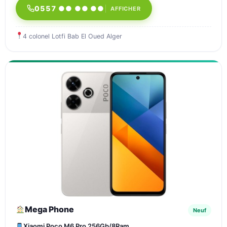
0557 ●● ●● ●●
AFFICHER
4 colonel Lotfi Bab El Oued Alger
Mega Phone
Neuf
Xiaomi Poco M6 Pro 256Gb/8Ram