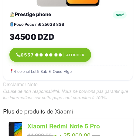
Prestige phone
Neuf
Poco Poco m6 256GB 8GB
34500 DZD
0557 ●● ●● ●●
AFFICHER
4 colonel Lotfi Bab El Oued Alger
Disclaimer Note
Clause de non-responsabilité. Nous ne pouvons pas garantir que
les informations sur cette page sont correctes à 100%.
Plus de produits de
Xiaomi
Xiaomi Redmi Note 5 Pro
35,000.00 د.ج
44,000.00 د.ج