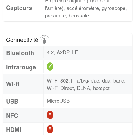
Empreinte digitale (montée à
Capteurs
l'arrière), accéléromètre, gyroscope,
proximité, boussole
Connectivité
Bluetooth
4.2, A2DP, LE
Infrarouge
Wi-Fi 802.11 a/b/g/n/ac, dual-band,
Wi-fi
Wi-Fi Direct, DLNA, hotspot
USB
MicroUSB
NFC
HDMI