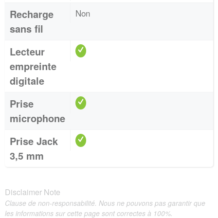
Recharge
Non
sans fil
Lecteur
empreinte
digitale
Prise
microphone
Prise Jack
3,5 mm
Disclaimer Note
Clause de non-responsabilité. Nous ne pouvons pas garantir que
les informations sur cette page sont correctes à 100%.