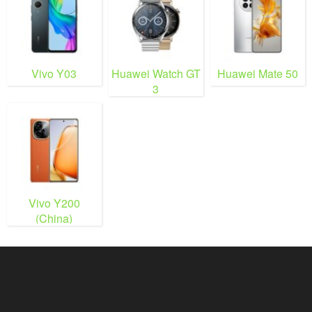
Vivo Y03
Huawei Watch GT
Huawei Mate 50
3
Vivo Y200
(China)