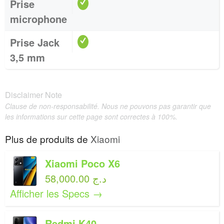
Prise
microphone
Prise Jack
3,5 mm
Disclaimer Note
Clause de non-responsabilité. Nous ne pouvons pas garantir que
les informations sur cette page sont correctes à 100%.
Plus de produits de
Xiaomi
Xiaomi Poco X6
58,000.00 د.ج
Afficher les Specs →
Redmi K40