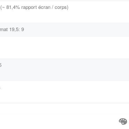
(~ 81,4% rapport écran / corps)
rmat 19,5: 9
5
s