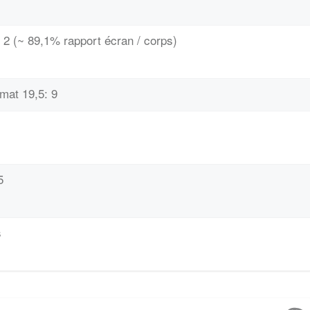
 2 (~ 89,1% rapport écran / corps)
rmat 19,5: 9
5
s