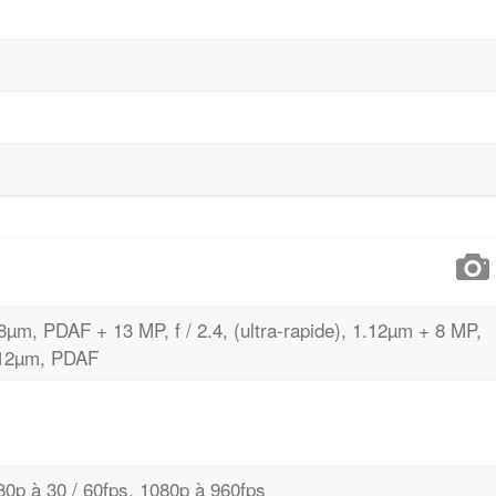
0.8µm, PDAF + 13 MP, f / 2.4, (ultra-rapide), 1.12µm + 8 MP,
 1.12µm, PDAF
80p à 30 / 60fps, 1080p à 960fps