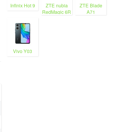
Infinix Hot 9
ZTE nubia
ZTE Blade
RedMagic 6R
A71
Vivo Y03