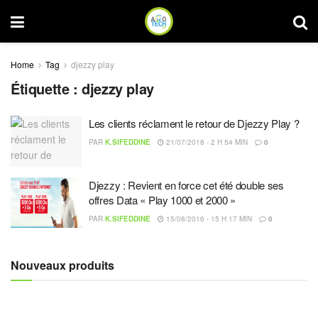
Home
Tag
djezzy play
Étiquette :
djezzy play
Les clients réclament le retour de Djezzy Play ?
PAR
K.SIFEDDINE
21/07/2018 - 2 H 54 MIN
0
Djezzy : Revient en force cet été double ses
offres Data « Play 1000 et 2000 »
PAR
K.SIFEDDINE
15/08/2016 - 15 H 17 MIN
0
Nouveaux produits