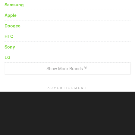
Samsung
Apple
Doogee
HTC
Sony
LG
Show More Brands
ADVERTISEMENT