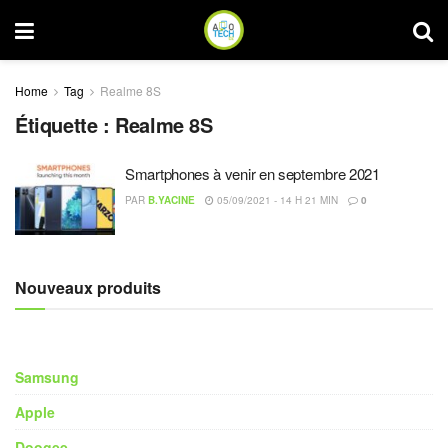
Home
Tag
Realme 8S
Étiquette :
Realme 8S
Smartphones à venir en septembre 2021
PAR
B.YACINE
05/09/2021 - 14 H 21 MIN
0
Nouveaux produits
Samsung
Apple
Doogee