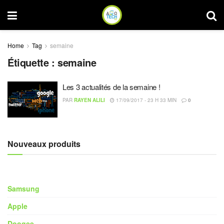
Home
Tag
semaine
Étiquette :
semaine
Les 3 actualités de la semaine !
PAR
RAYEN ALILI
17/09/2017 - 23 H 33 MIN
0
Nouveaux produits
Samsung
Apple
Doogee