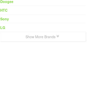
Doogee
HTC
Sony
LG
Show More Brands