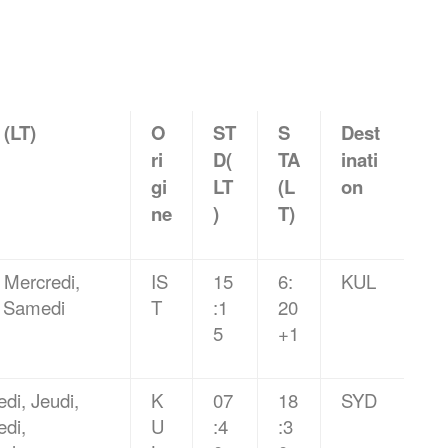
 (LT)
O
ST
S
Dest
ri
D(
TA
inati
gi
LT
(L
on
ne
)
T)
 Mercredi,
IS
15
6:
KUL
, Samedi
T
:1
20
5
+1
di, Jeudi,
K
07
18
SYD
edi,
U
:4
:3