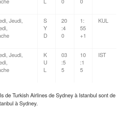
nche
L
0
0
di, Jeudi,
S
20
1:
KUL
edi,
Y
:4
55
nche
D
0
+1
di, Jeudi,
K
03
10
IST
edi,
U
:5
:1
nche
L
5
5
s de Turkish Airlines de Sydney à Istanbul sont de
tanbul à Sydney.