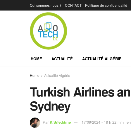
Qui sommes nous ?
CONTACT
Politique de confidentialité
HOME
ACTUALITÉ
ACTUALITÉ ALGÉRIE
Home
Actualité Algérie
Turkish Airlines a
Sydney
Par
K.Sifeddine
17/09/2024 - 18 h 22 min
en