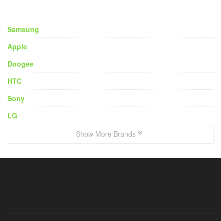
Samsung
Apple
Doogee
HTC
Sony
LG
Show More Brands