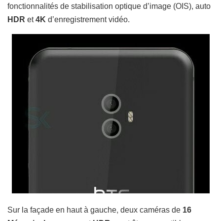
fonctionnalités de stabilisation optique d’image (OIS), auto
HDR
et
4K
d’enregistrement vidéo
.
,
Sur la façade en haut
à gauche
deux caméras
de
16