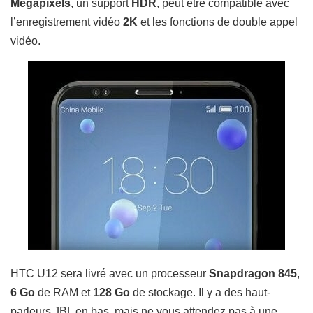
Mégapixels
, un support
HDR
,
peut être compatible avec
l’enregistrement vidéo
2K
et les fonctions de double appel
vidéo.
HTC U12 sera livré avec u
n processeur
Snapdragon 845
,
6 Go
de RAM et
128 Go
de stockage.
Il y a des haut-
parleurs JBL en bas, mais ne vous attendez pas à une