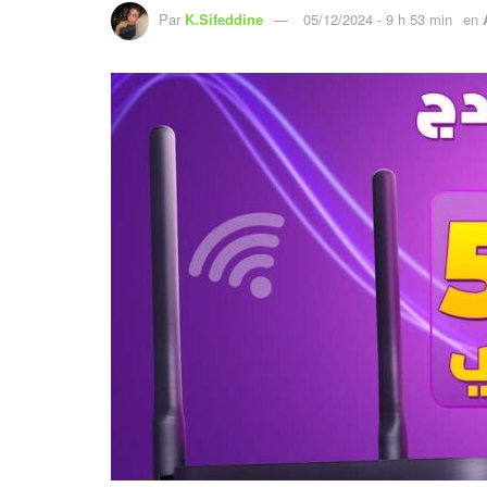
Par
K.Sifeddine
05/12/2024 - 9 h 53 min
en