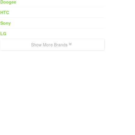
Doogee
HTC
Sony
LG
Show More Brands