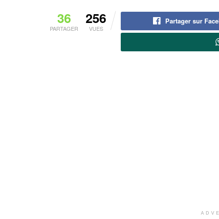
36
256
Partager sur Fac
PARTAGER
VUES
ADV