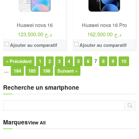
Huawei nova 16
Huawei nova 16 Pro
162,500.00 د.ج
123,500.00 د.ج
Ajouter au comparatif
Ajouter au comparatif
7
« Précédent
1
2
3
4
5
6
8
9
10
…
184
185
186
Suivant »
Recherche un smartphone
Marques
View All