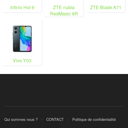
Infinix Hot 9
ZTE nubia
ZTE Blade A71
RedMagic 6R
Vivo Y03
Qui sommes nous ?
CONTACT
Politique de confidentialité