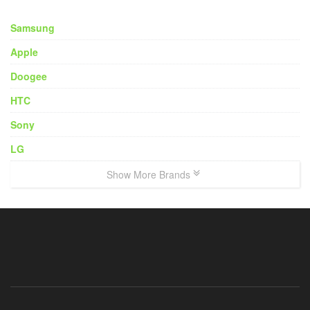
Samsung
Apple
Doogee
HTC
Sony
LG
Show More Brands