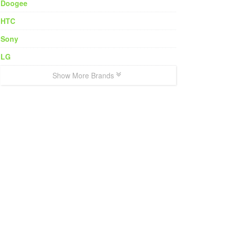
Doogee
HTC
Sony
LG
Show More Brands