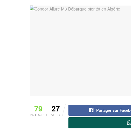
79
27
Partager sur Face
PARTAGER
VUES