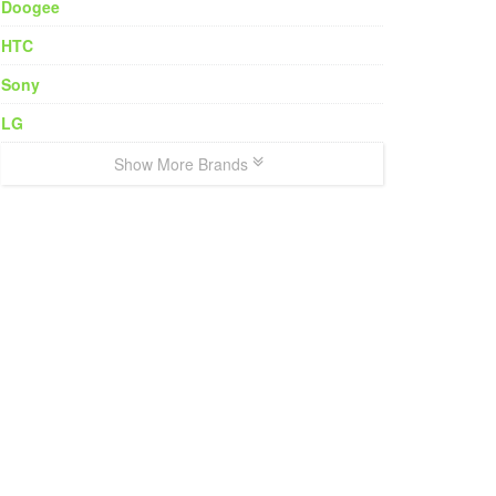
Doogee
HTC
Sony
LG
Show More Brands