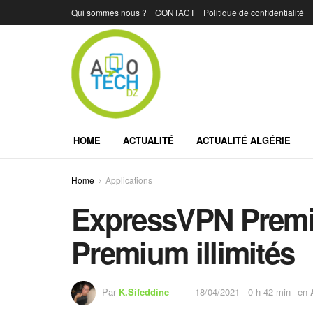
Qui sommes nous ?
CONTACT
Politique de confidentialité
HOME
ACTUALITÉ
ACTUALITÉ ALGÉRIE
Home
Applications
ExpressVPN Premi
Premium illimités
Par
K.Sifeddine
18/04/2021 - 0 h 42 min
en