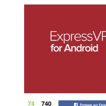
74
740
Partager sur Fac