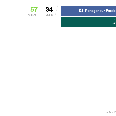
57
34
Partager sur Face
PARTAGER
VUES
ADV