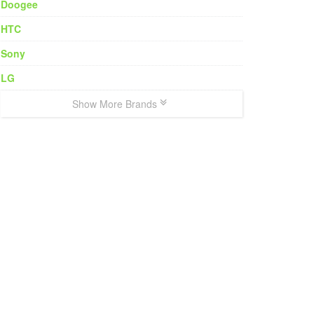
Doogee
HTC
Sony
LG
Show More Brands