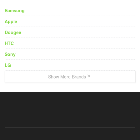
Samsung
Apple
Doogee
HTC
Sony
LG
Show More Brands