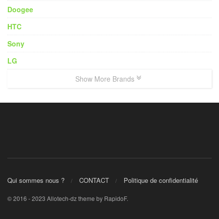
Doogee
HTC
Sony
LG
Show More Brands
Qui sommes nous ?
CONTACT
Politique de confidentialité
© 2016 - 2023 Allotech-dz theme by RapidoF.