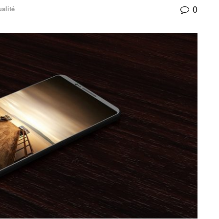
0
alité