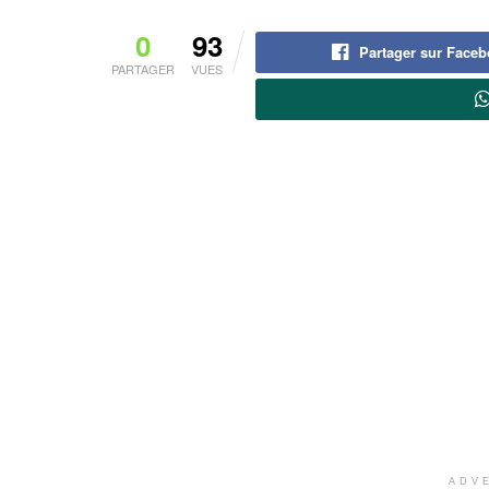
0
93
Partager sur Face
PARTAGER
VUES
ADV