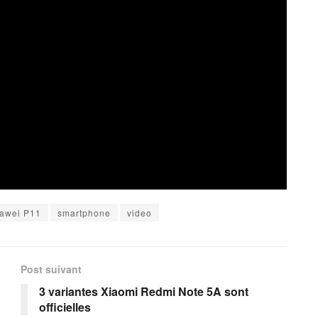
awei P11
smartphone
video
Post suivant
3 variantes Xiaomi Redmi Note 5A sont
officielles