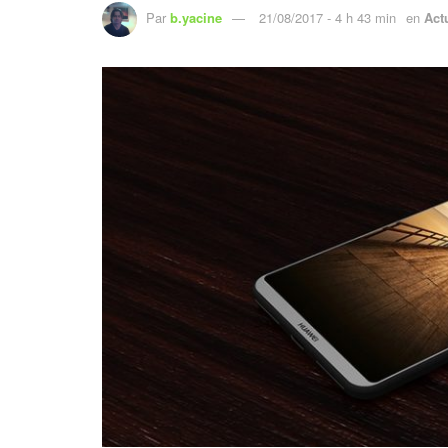
Par
b.yacine
21/08/2017 - 4 h 43 min
en
Actu