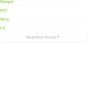
Doogee
HTC
Sony
LG
Show More Brands