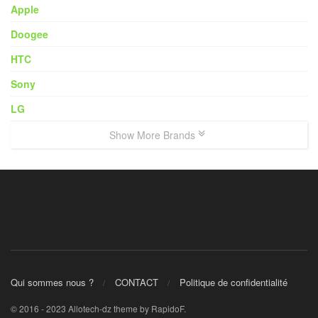
Apple
Doogee
HTC
Sony
LG
Show More Brands
Qui sommes nous ?
CONTACT
Politique de confidentialité
© 2016 - 2023 Allotech-dz theme by RapidoF.