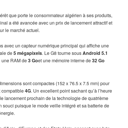
ntérêt que porte le consommateur algérien à ses produits,
nal a été avancée avec un prix de lancement attractif et
ur le marché actuel.
 avec un capteur numérique principal qui affiche une
tale de
5 mégapixels
. Le G8 tourne sous
Android 5.1
, une RAM de
3 Go
et une mémoire interne de
32 Go
 dimensions sont compactes (152 x 76.5 x 7.5 mm) pour
st compatible
4G
. Un excellent point sachant qu’à l’heure
r le lancement prochain de la technologie de quatrième
n souci puisque le mode veille intégré et sa batterie de
nergie.