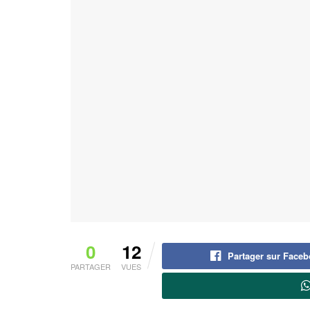
0
12
Partager sur Face
PARTAGER
VUES