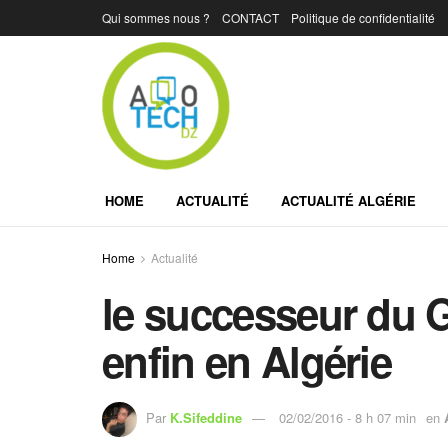
Qui sommes nous ?
CONTACT
Politique de confidentialité
HOME
ACTUALITÉ
ACTUALITÉ ALGÉRIE
Home
Actualité
le successeur du 
enfin en Algérie
Par
K.Sifeddine
02/02/2016 - 8 h 07 min
en