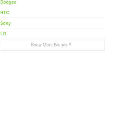
Doogee
HTC
Sony
LG
Show More Brands