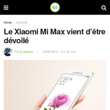
Home
Actualité
Le Xiaomi Mi Max vient d’être
dévoilé
Par
b.yacine
12/06/2016 - 3 h 32 min