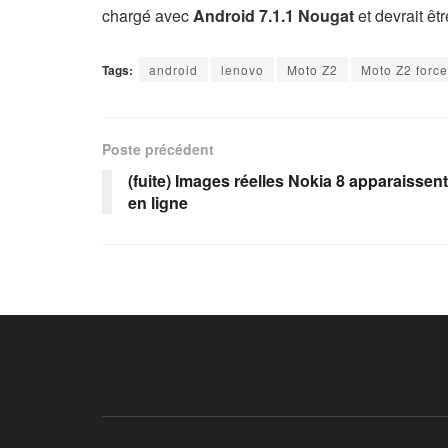
chargé avec
Android 7.1.1 Nougat
et devrait êt
Tags:
android
lenovo
Moto Z2
Moto Z2 force
Poste précédent
(fuite) Images réelles Nokia 8 apparaissent
en ligne