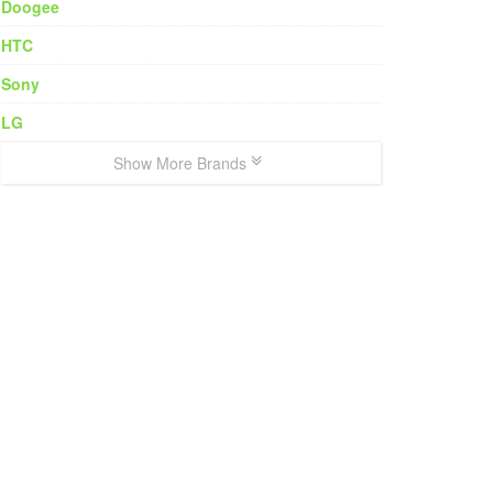
Doogee
HTC
Sony
LG
Show More Brands