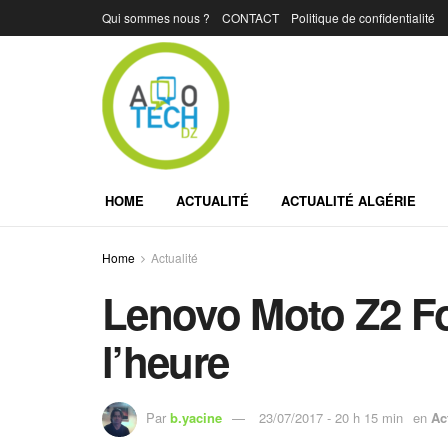
Qui sommes nous ?
CONTACT
Politique de confidentialité
HOME
ACTUALITÉ
ACTUALITÉ ALGÉRIE
Home
Actualité
Lenovo Moto Z2 Fo
l’heure
Par
b.yacine
23/07/2017 - 20 h 15 min
en
Ac