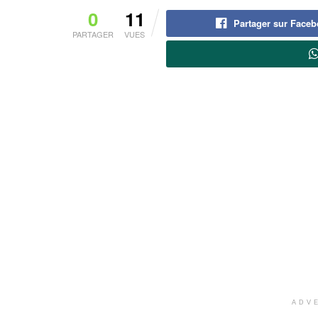
0
11
Partager sur Face
PARTAGER
VUES
ADV