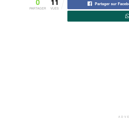
0
11
Partager sur Face
PARTAGER
VUES
ADV