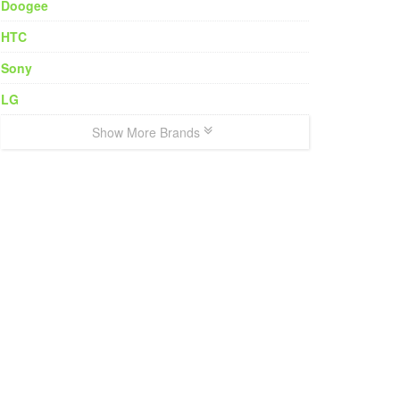
Doogee
HTC
Sony
LG
Show More Brands