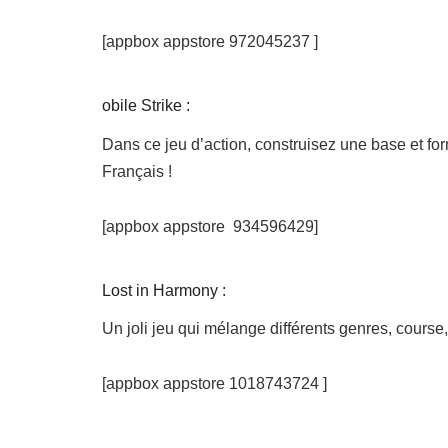
[appbox appstore 972045237 ]
obile Strike :
Dans ce jeu d’action, construisez une base et form
Français !
[appbox appstore 934596429]
Lost in Harmony :
Un joli jeu qui mélange différents genres, course,
[appbox appstore 1018743724 ]