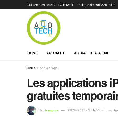
Qui sommes nous ?
CONTACT
Politique de confidentialité
HOME
ACTUALITÉ
ACTUALITÉ ALGÉRIE
Home
Applications
Les applications i
gratuites tempora
Par
b.yacine
09/04/2017 - 21 h 55 min
en
Ap