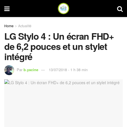
Home
Actualité
LG Stylo 4 : Un écran FHD+
de 6,2 pouces et un stylet
intégré
Par
b.yacine
13/07/2018 - 1 h 38 min