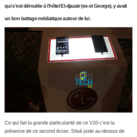
qui s’est déroulée à l’hôtel El-djazair (ex-st George), y avait
un bon battage médiatique autour de lui .
Ce qui fait la grande particularité de ce V20 c’est la
présence de ce second écran. Situé juste au-dessus de