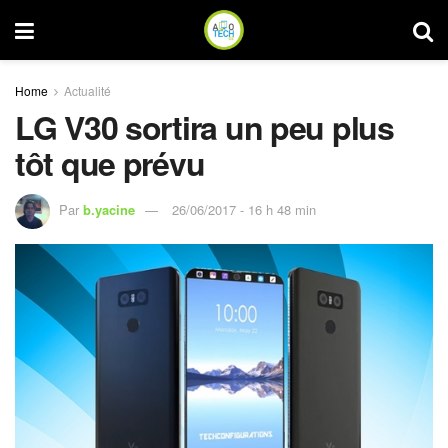
Home
Actualité
LG V30 sortira un peu plus
tôt que prévu
Par
b.yacine
26/06/2017 - 16 h 48 min