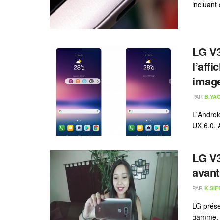
incluant 
LG V3
l’aff
image
PAR
B.YAC
L'Androi
UX 6.0. A
LG V3
avant
PAR
K.SIF
LG prése
gamme, l