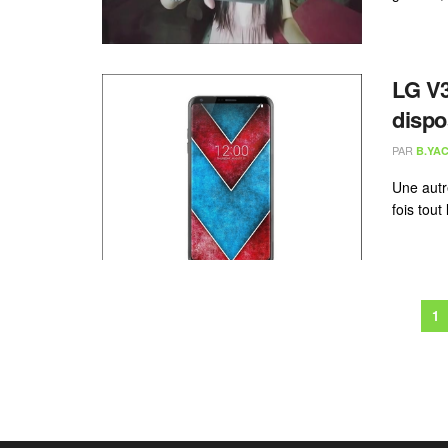
LG V3
dispo
PAR
B.YAC
Une autr
fois tout
1