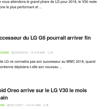
e nous attendons le grand phare de LG pour 2018, le V30 reste
one le plus performant et ...
ccesseur du LG G6 pourrait arriver fin
20/02/2018 - 13 H 34 MIN
EDDINE
0
 de LG ne connaitra pas son successeur au MWC 2018, quand
 coréenne déploiera-t-elle son nouveau ...
id Oreo arrive sur le LG V30 le mois
ain
03/11/2017 - 14 H 41 MIN
INE
0