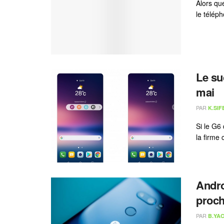
Alors qu
le téléph
Le su
mai
PAR
K.SIF
Si le G6
la firme
Andro
proch
PAR
B.YAC