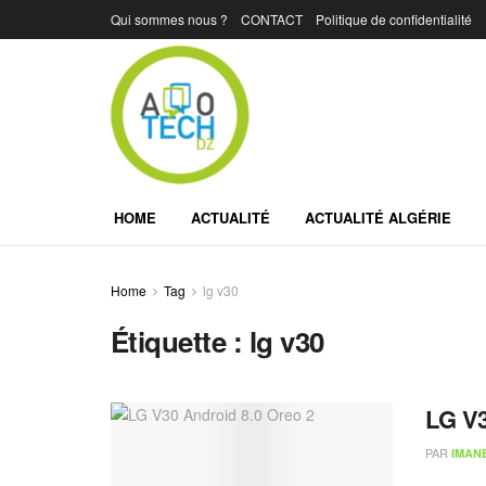
Qui sommes nous ?
CONTACT
Politique de confidentialité
HOME
ACTUALITÉ
ACTUALITÉ ALGÉRIE
Home
Tag
lg v30
Étiquette :
lg v30
LG V3
PAR
IMAN