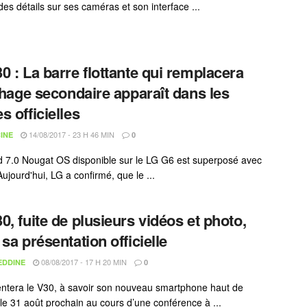
des détails sur ses caméras et son interface ...
0 : La barre flottante qui remplacera
ichage secondaire apparaît dans les
s officielles
14/08/2017 - 23 H 46 MIN
INE
0
d 7.0 Nougat OS disponible sur le LG G6 est superposé avec
ujourd'hui, LG a confirmé, que le ...
0, fuite de plusieurs vidéos et photo,
 sa présentation officielle
08/08/2017 - 17 H 20 MIN
EDDINE
0
ntera le V30, à savoir son nouveau smartphone haut de
e 31 août prochain au cours d’une conférence à ...