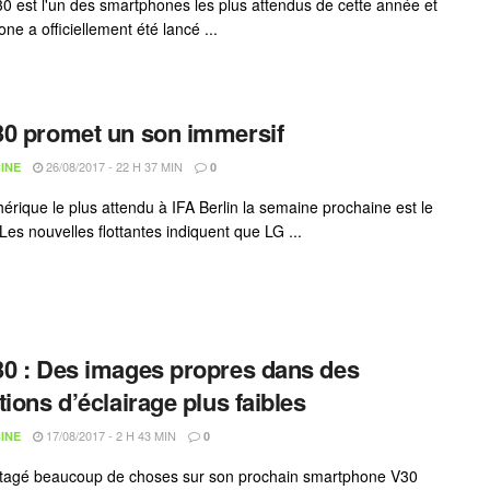
0 est l'un des smartphones les plus attendus de cette année et
one a officiellement été lancé ...
0 promet un son immersif
26/08/2017 - 22 H 37 MIN
INE
0
hérique le plus attendu à IFA Berlin la semaine prochaine est le
Les nouvelles flottantes indiquent que LG ...
0 : Des images propres dans des
tions d’éclairage plus faibles
17/08/2017 - 2 H 43 MIN
INE
0
tagé beaucoup de choses sur son prochain smartphone V30