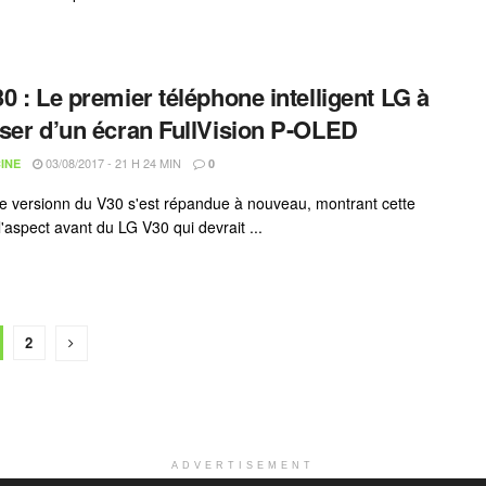
0 : Le premier téléphone intelligent LG à
ser d’un écran FullVision P-OLED
03/08/2017 - 21 H 24 MIN
INE
0
e versionn du V30 s'est répandue à nouveau, montrant cette
 l'aspect avant du LG V30 qui devrait ...
2
ADVERTISEMENT