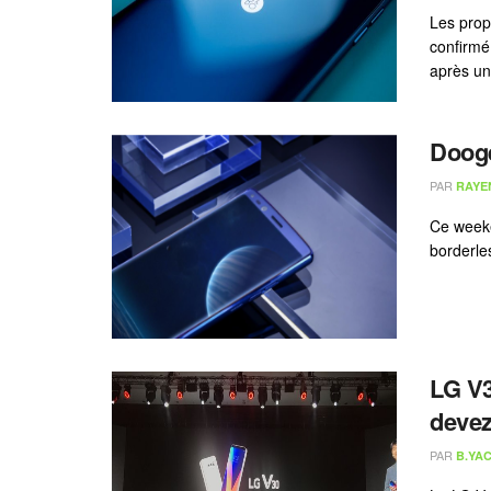
Les prop
confirmé
après un
Dooge
PAR
RAYEN
Ce weeke
borderle
LG V3
devez
PAR
B.YAC