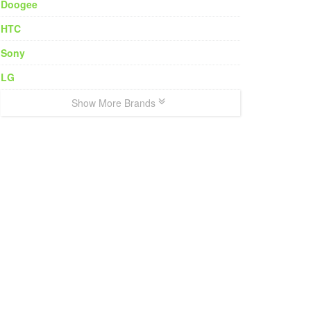
Doogee
HTC
Sony
LG
Show More Brands