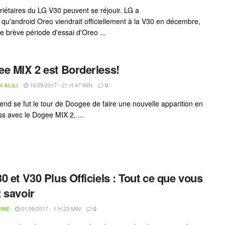
riétaires du LG V30 peuvent se réjouir. LG a
 qu'android Oreo viendrait officiellement à la V30 en décembre,
e brève période d'essai d'Oreo ...
e MIX 2 est Borderless!
16/09/2017 - 21 H 47 MIN
 ALILI
0
nd se fut le tour de Doogee de faire une nouvelle apparition en
ss avec le Dogee MIX 2, ...
0 et V30 Plus Officiels : Tout ce que vous
 savoir
01/09/2017 - 1 H 23 MIN
INE
0