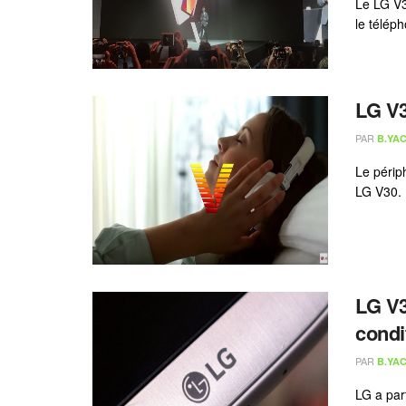
Le LG V3
le téléph
LG V3
PAR
B.YAC
Le périp
LG V30. 
LG V3
condi
PAR
B.YAC
LG a par