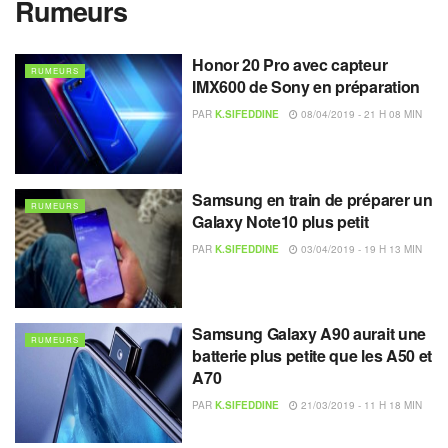
Rumeurs
Honor 20 Pro avec capteur
RUMEURS
IMX600 de Sony en préparation
PAR
K.SIFEDDINE
08/04/2019 - 21 H 08 MIN
Samsung en train de préparer un
RUMEURS
Galaxy Note10 plus petit
PAR
K.SIFEDDINE
03/04/2019 - 19 H 13 MIN
Samsung Galaxy A90 aurait une
RUMEURS
batterie plus petite que les A50 et
A70
PAR
K.SIFEDDINE
21/03/2019 - 11 H 18 MIN