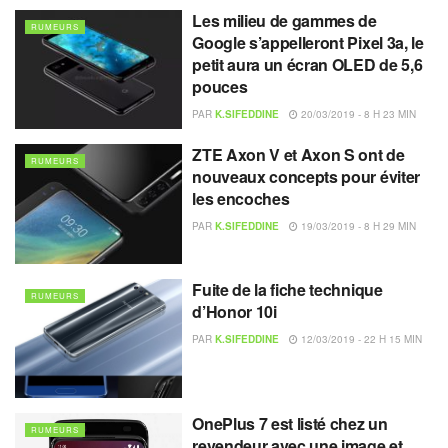
Les milieu de gammes de
RUMEURS
Google s’appelleront Pixel 3a, le
petit aura un écran OLED de 5,6
pouces
PAR
K.SIFEDDINE
20/03/2019 - 8 H 23 MIN
ZTE Axon V et Axon S ont de
RUMEURS
nouveaux concepts pour éviter
les encoches
PAR
K.SIFEDDINE
19/03/2019 - 8 H 29 MIN
Fuite de la fiche technique
RUMEURS
d’Honor 10i
PAR
K.SIFEDDINE
12/03/2019 - 22 H 15 MIN
OnePlus 7 est listé chez un
RUMEURS
revendeur avec une image et