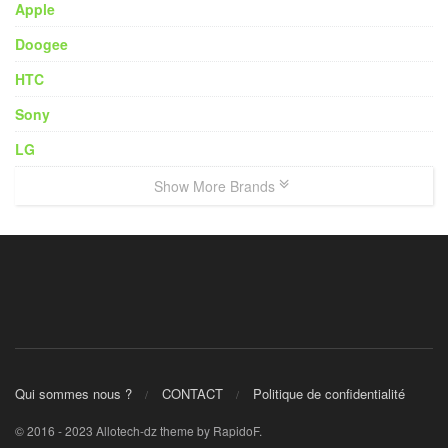
Apple
Doogee
HTC
Sony
LG
Show More Brands
Qui sommes nous ?
CONTACT
Politique de confidentialité
© 2016 - 2023 Allotech-dz theme by RapidoF.