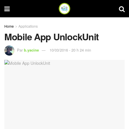
Home
Applications
Mobile App UnlockUnit
Par
b.yacine
10/03/2016 - 20 h 24 min