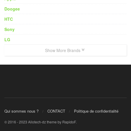
Doogee
HTC
Sony
LG
Show More Brands
Qui sommes nous ?
CONTACT
Politique de confidentialité
© 2016 - 2023 Allotech-dz theme by RapidoF.