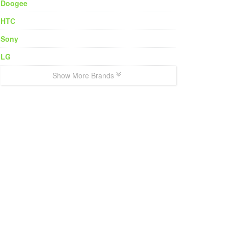
Doogee
HTC
Sony
LG
Show More Brands