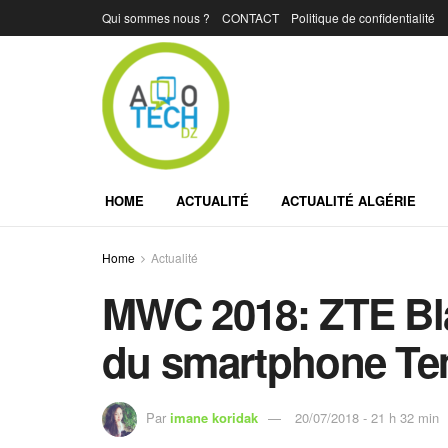
Qui sommes nous ?
CONTACT
Politique de confidentialité
HOME
ACTUALITÉ
ACTUALITÉ ALGÉRIE
Home
Actualité
MWC 2018: ZTE Bla
du smartphone T
Par
imane koridak
20/07/2018 - 21 h 32 min