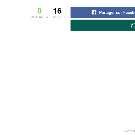
0
16
Partager sur Face
PARTAGER
VUES
ADV