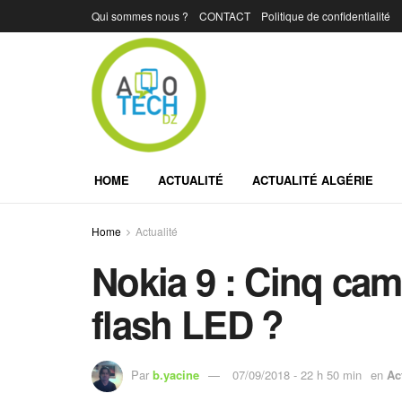
Qui sommes nous ?
CONTACT
Politique de confidentialité
HOME
ACTUALITÉ
ACTUALITÉ ALGÉRIE
Home
Actualité
Nokia 9 : Cinq camé
flash LED ?
Par
b.yacine
07/09/2018 - 22 h 50 min
en
Ac