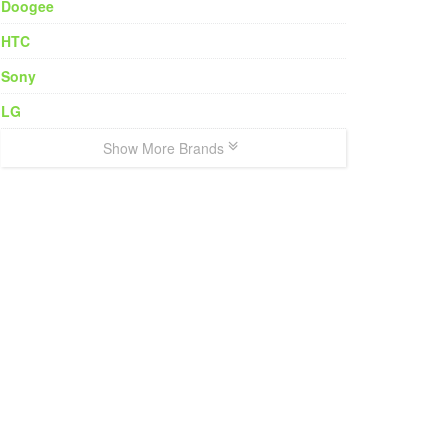
Doogee
HTC
Sony
LG
Show More Brands