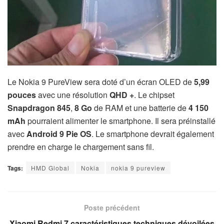
Le Nokia 9 PureView sera doté d’un écran OLED de
5,99
pouces
avec une résolution
QHD +
. Le chipset
Snapdragon 845
,
8 Go
de RAM et une batterie de
4 150
mAh
pourraient alimenter le smartphone. Il sera préinstallé
avec
Android 9 Pie OS
. Le smartphone devrait également
prendre en charge le chargement sans fil.
Tags:
HMD Global
Nokia
nokia 9 pureview
Poste précédent
Xiaomi Redmi 7 caractéristiques techniques dévoilées