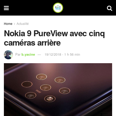
Home
Actualité
Nokia 9 PureView avec cinq
caméras arrière
Par
b.yacine
19/12/2018 - 1 h 56 min